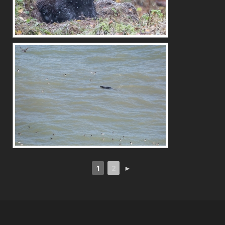
1
2
►